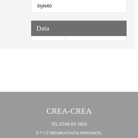
Style60
Data
CREA-CREA
TEL.0748-69-5803
3-1-12 Minakuchicho Honmachi,