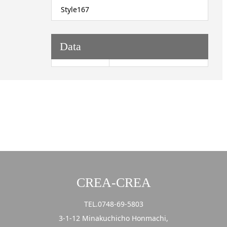
Style167
Data
CREA-CREA
TEL.0748-69-5803
3-1-12 Minakuchicho Honmachi,